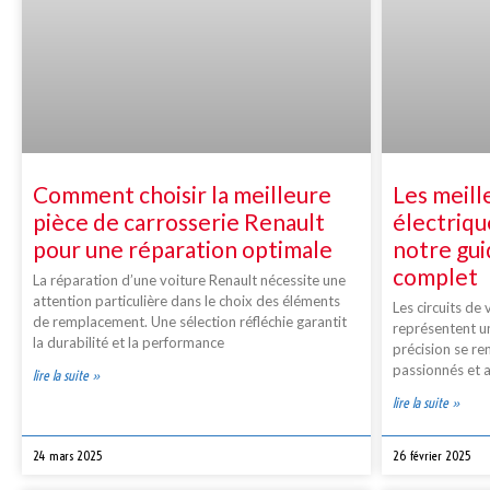
Comment choisir la meilleure
Les meill
pièce de carrosserie Renault
électriqu
pour une réparation optimale
notre gui
complet
La réparation d’une voiture Renault nécessite une
attention particulière dans le choix des éléments
Les circuits de
de remplacement. Une sélection réfléchie garantit
représentent un
la durabilité et la performance
précision se ren
passionnés et 
lire la suite »
lire la suite »
24 mars 2025
26 février 2025