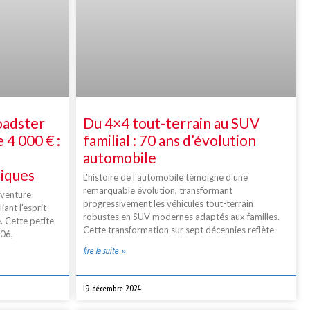
oadster
Du 4×4 tout-terrain au SUV
 4 000 € :
familial : 70 ans d’évolution
automobile
niques
L'histoire de l'automobile témoigne d'une
remarquable évolution, transformant
aventure
progressivement les véhicules tout-terrain
iant l'esprit
robustes en SUV modernes adaptés aux familles.
. Cette petite
Cette transformation sur sept décennies reflète
006,
lire la suite »
19 décembre 2024