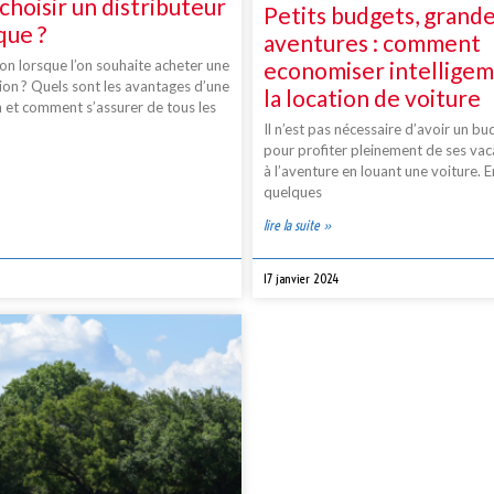
choisir un distributeur
Petits budgets, grand
que ?
aventures : comment
n lorsque l’on souhaite acheter une
economiser intellige
ion ? Quels sont les avantages d’une
la location de voiture
on et comment s’assurer de tous les
Il n’est pas nécessaire d’avoir un bud
pour profiter pleinement de ses vac
à l’aventure en louant une voiture. 
quelques
lire la suite »
17 janvier 2024