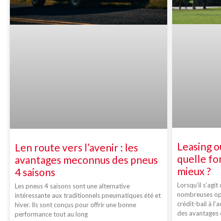
Leasing o
Len route vers l’avenir : les
quelle fo
avantages meconnus des pneus
mieux ?
4 saisons
Lorsqu’il s’agit
Les pneus 4 saisons sont une alternative
nombreuses opt
intéressante aux traditionnels pneumatiques été et
crédit-bail à l
hiver. Ils sont conçus pour offrir une bonne
des avantages 
performance tout au long