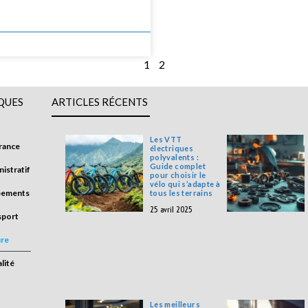
1
2
QUES
ARTICLES RÉCENTS
Les VTT
rance
électriques
polyvalents :
Guide complet
istratif
pour choisir le
vélo qui s’adapte à
pements
tous les terrains
25 avril 2025
sport
ure
lité
Les meilleurs