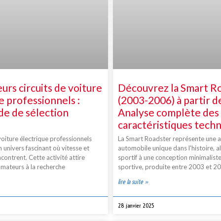
eurs circuits de voiture
Découvrez la Smart R
e professionnels :
(2003-2006) à partir de
de de sélection
Analyse complète des
caractéristiques tech
 voiture électrique professionnels
La Smart Roadster représente une 
 univers fascinant où vitesse et
automobile unique dans l'histoire, all
contrent. Cette activité attire
sportif à une conception minimaliste
amateurs à la recherche
sportive, produite entre 2003 et 2
lire la suite »
28 janvier 2025