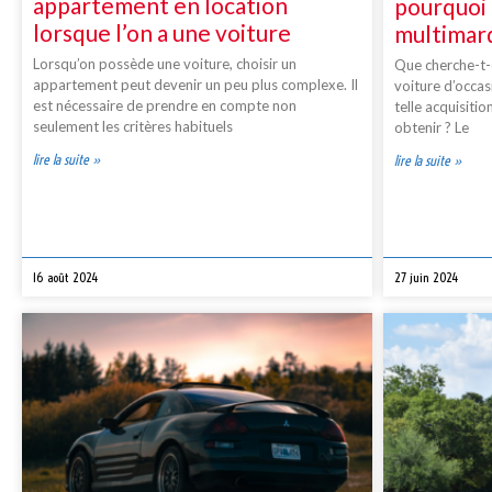
appartement en location
pourquoi 
lorsque l’on a une voiture
multimar
Lorsqu’on possède une voiture, choisir un
Que cherche-t-o
appartement peut devenir un peu plus complexe. Il
voiture d’occas
est nécessaire de prendre en compte non
telle acquisiti
seulement les critères habituels
obtenir ? Le
lire la suite »
lire la suite »
16 août 2024
27 juin 2024